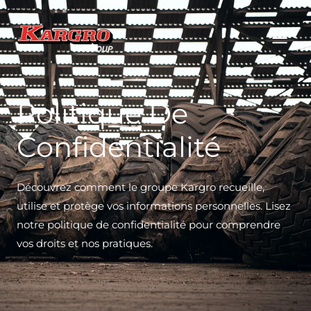
Aller
au
contenu
Politique De
Confidentialité
Découvrez comment le groupe Kargro recueille,
utilise et protège vos informations personnelles. Lisez
notre politique de confidentialité pour comprendre
vos droits et nos pratiques.